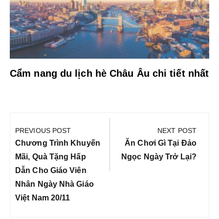
Cẩm nang du lịch hè Châu Âu chi tiết nhất
Điều
hướng
PREVIOUS POST
NEXT POST
bài
Previous
Next
Chương Trình Khuyến
Ăn Chơi Gì Tại Đảo
viết
Post:
Post:
Mãi, Quà Tặng Hấp
Ngọc Ngày Trở Lại?
Dẫn Cho Giáo Viên
Nhân Ngày Nhà Giáo
Việt Nam 20/11