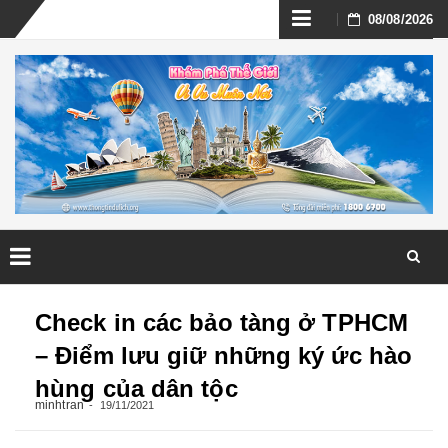
Skip
08/08/2026
to
content
Skip
to
Check in các bảo tàng ở TPHCM
content
– Điểm lưu giữ những ký ức hào
hùng của dân tộc
minhtran
19/11/2021