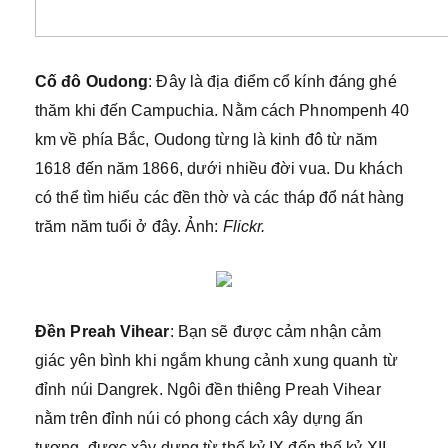
Cố đô Oudong
: Đây là địa điểm cổ kính đáng ghé
thăm khi đến Campuchia. Nằm cách Phnompenh 40
km về phía Bắc, Oudong từng là kinh đô từ năm
1618 đến năm 1866, dưới nhiều đời vua. Du khách
có thể tìm hiểu các đền thờ và các tháp đổ nát hàng
trăm năm tuổi ở đây. Ảnh:
Flickr.
Đền Preah Vihear
: Bạn sẽ được cảm nhận cảm
giác yên bình khi ngắm khung cảnh xung quanh từ
đỉnh núi Dangrek. Ngôi đền thiêng Preah Vihear
nằm trên đỉnh núi có phong cách xây dựng ấn
tượng, được xây dựng từ thế kỷ IX đến thế kỷ XII.