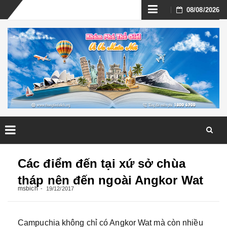
Skip
08/08/2026
to
content
Skip
to
Các điểm đến tại xứ sở chùa
content
tháp nên đến ngoài Angkor Wat
msbich
19/12/2017
Campuchia không chỉ có Angkor Wat mà còn nhiều