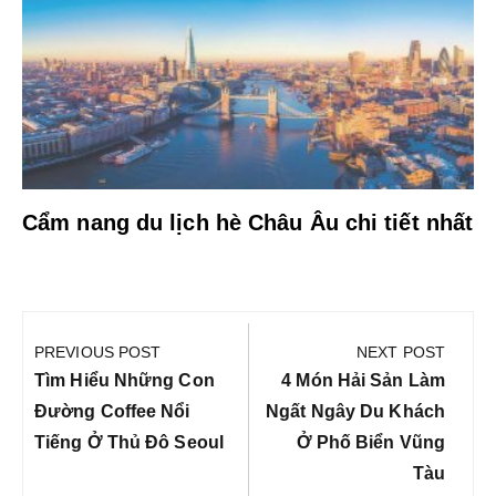
Cẩm nang du lịch hè Châu Âu chi tiết nhất
Điều
hướng
PREVIOUS POST
NEXT POST
bài
Previous
Next
Tìm Hiểu Những Con
4 Món Hải Sản Làm
viết
Post:
Post:
Đường Coffee Nổi
Ngất Ngây Du Khách
Tiếng Ở Thủ Đô Seoul
Ở Phố Biển Vũng
Tàu