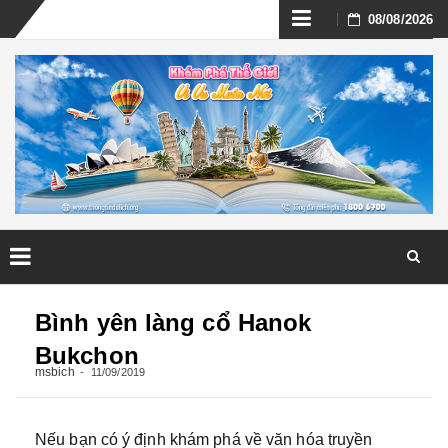
Skip
08/08/2026
to
content
Skip
to
Bình yên làng cổ Hanok
content
Bukchon
msbich
11/09/2019
Nếu bạn có ý định khám phá về văn hóa truyền