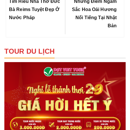
bài
Previous
Next
Tìm Hiểu Nhà Thờ Đức
Những Điểm Ngắm
viết
Post:
Post:
Bà Reims Tuyệt Đẹp Ở
Sắc Hoa Oải Hương
Nước Pháp
Nổi Tiếng Tại Nhật
Bản
TOUR DU LỊCH