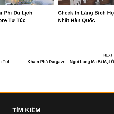
i Phí Du Lịch
Check In Làng Bích H
ore Tự Túc
Nhất Hàn Quốc
NEXT
Next
í Tôt
Khám Phá Dargavs – Ngôi Làng Ma Bí Mật 
Post:
TÌM KIẾM