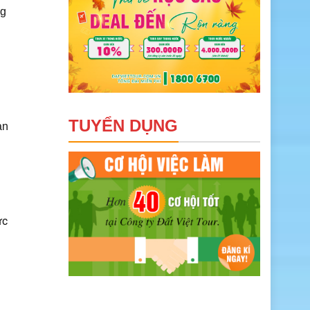
ng
TUYỂN DỤNG
ản
ức