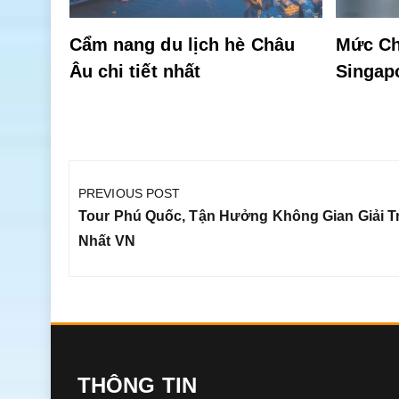
Cẩm nang du lịch hè Châu
Mức Ch
Âu chi tiết nhất
Singap
Điều
hướng
PREVIOUS POST
bài
Previous
Tour Phú Quốc, Tận Hưởng Không Gian Giải Tr
viết
Post:
Nhất VN
THÔNG TIN