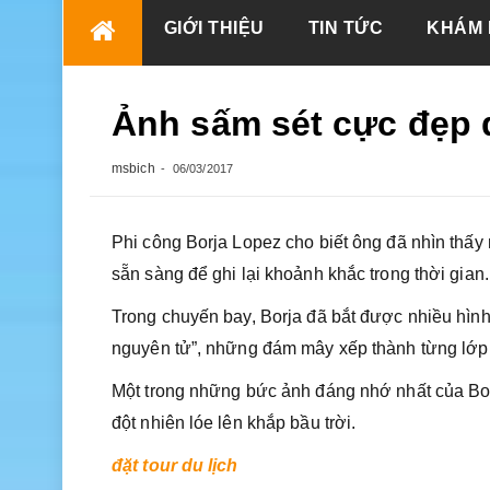
Skip
GIỚI THIỆU
TIN TỨC
KHÁM 
to
content
Ảnh sấm sét cực đẹp 
msbich
06/03/2017
Phi công Borja Lopez cho biết ông đã nhìn thấy 
sẵn sàng để ghi lại khoảnh khắc trong thời gian.
Trong chuyến bay, Borja đã bắt được nhiều hìn
nguyên tử”, những đám mây xếp thành từng lớp 
Một trong những bức ảnh đáng nhớ nhất của Bor
đột nhiên lóe lên khắp bầu trời.
đặt tour du lịch