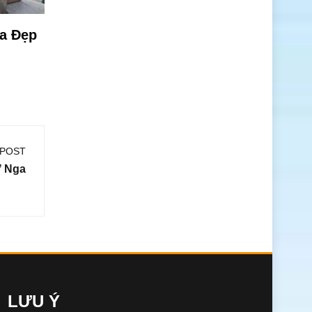
ọa Đẹp
 POST
Ở Nga
LƯU Ý