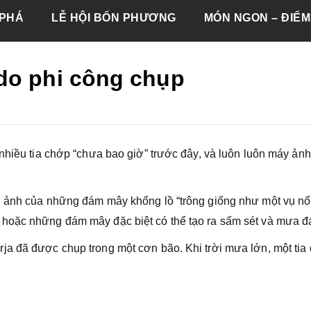
PHÁ
LỄ HỘI BỐN PHƯƠNG
MÓN NGON – ĐIỂM
do phi công chụp
nhiều tia chớp “chưa bao giờ” trước đây, và luôn luôn máy ản
h ảnh của những đám mây khổng lồ “trông giống như một vụ n
hoặc những đám mây đặc biệt có thể tạo ra sấm sét và mưa đ
ja đã được chụp trong một cơn bão. Khi trời mưa lớn, một tia