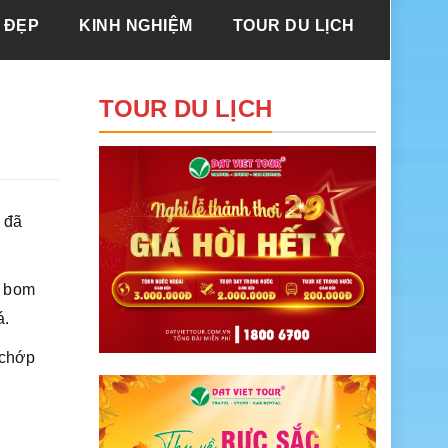
 ĐẸP
KINH NGHIỆM
TOUR DU LỊCH
TOUR DU LỊCH
h đã
ổ bom
á.
 chớp