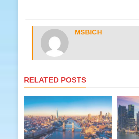
MSBICH
RELATED POSTS
ờng
hiên