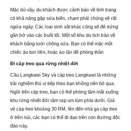
Mặc dù vậy, du khách được cảnh báo về tình trạng
có khả năng gặp sứa biển, chạm phải chúng sẽ rất
ngứa ngáy. Các loại sinh vật khác cũng sẽ đẻ trứng
gần bờ vào các buổi tối. Một số khu du lịch bảo vệ
khách bằng lưới chống sứa. Bạn có thể mặc một
chiếc áo bơi liền, hoặc áo lặn để phòng thân
Đi cáp treo qua rừng nhiệt đới
Cầu Langkawi Sky và cáp treo Langkawi là những
trải nghiệm thú vị tiếp theo bạn không nên bỏ qua.
Ngồi trên cáp treo, bạn có thể phóng tầm mắt xuống
khu rừng nhiệt đới rậm rạp um tùm phía dưới. Giá
vé cáp treo khoảng 30 RM, lên đến nhà ga cáp treo
ở trên núi, các bạn có thể đi dạo trên con đường độc
đáo này.