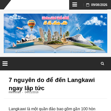
Skip
09/08/2026
to
content
Skip
to
7 nguyên do để đến Langkawi
content
ngay lập tức
minhtran
04/01/2018
Langkawi là một quần đảo bao gồm gần 100 hòn