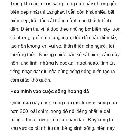
Trong khi các resort sang trọng đã quây những góc
biển đẹp nhất thì Langkawi vẫn còn khá nhiều bãi
biển đẹp, trải dài, cát trắng dành cho khách bình
dân. Điểm thú vị là dọc theo những bờ biển này luôn
có những quán bar lãng mạn, độc đáo nằm liền kề,
tạo nên không khí vui vẻ, thân thiện cho người tới
thưởng thức. Những chiếc bàn kê sát biển, cắm đầy
nến lung linh, những ly cocktail ngọt ngào, tình tứ,
tiếng nhạc dặt dìu hòa cùng tiếng sóng biển tạo ra
cảm giác khó quên.
Hòa mình vào cuộc sống hoang dã
Quần đảo này cũng cung cấp môi trường sống cho
hơn 200 loài chim, trong đó nổi tiếng nhất là đại
bàng – biểu tượng của cả quần đảo. Đây cũng là
khu vực có rất nhiều đại bàng sinh sống, hiện nay