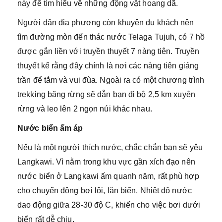
này để tìm hiểu về những động vật hoang dã.
Người dân địa phương còn khuyên du khách nên
tìm đường mòn đến thác nước Telaga Tujuh, có 7 hồ
được gắn liền với truyền thuyết 7 nàng tiên. Truyền
thuyết kể rằng đây chính là nơi các nàng tiên giáng
trần để tắm và vui đùa. Ngoài ra có một chương trình
trekking băng rừng sẽ dẫn bạn đi bộ 2,5 km xuyên
rừng và leo lên 2 ngọn núi khác nhau.
Nước biển ấm áp
Nếu là một người thích nước, chắc chắn bạn sẽ yêu
Langkawi. Vì nằm trong khu vực gần xích đạo nên
nước biển ở Langkawi ấm quanh năm, rất phù hợp
cho chuyển động bơi lội, lặn biển. Nhiệt độ nước
dao động giữa 28-30 độ C, khiến cho việc bơi dưới
biển rất dễ chịu.