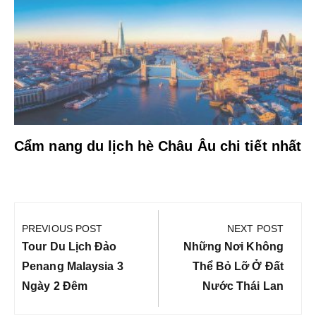
Cẩm nang du lịch hè Châu Âu chi tiết nhất
Điều
hướng
PREVIOUS POST
NEXT POST
bài
Previous
Next
Tour Du Lịch Đảo
Những Nơi Không
viết
Post:
Post:
Penang Malaysia 3
Thể Bỏ Lỡ Ở Đất
Ngày 2 Đêm
Nước Thái Lan