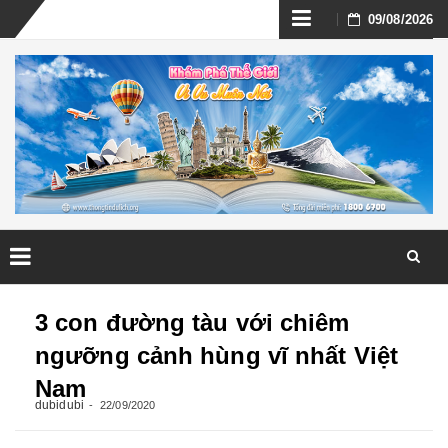
Skip
09/08/2026
to
content
Skip
to
3 con đường tàu với chiêm
content
ngưỡng cảnh hùng vĩ nhất Việt
Nam
dubidubi
22/09/2020