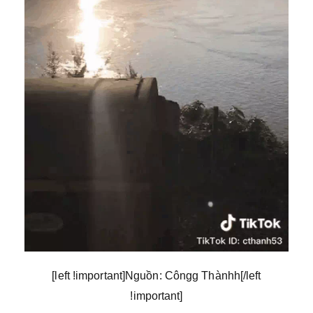
[left !important]Nguồn: Côngg Thànhh[/left
!important]