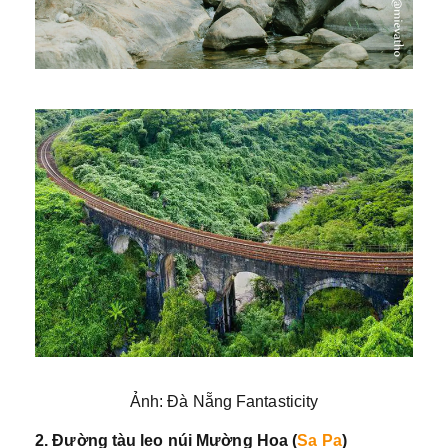
Ảnh: Đà Nẵng Fantasticity
2. Đường tàu leo núi Mường Hoa (
Sa Pa
)