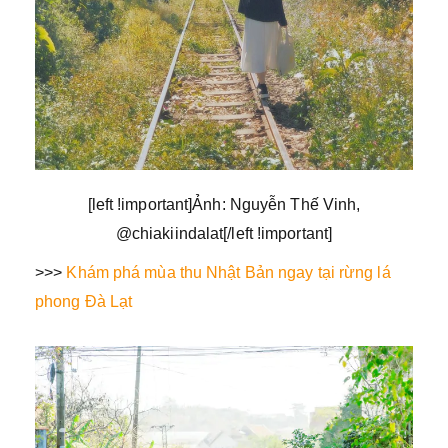
[left !important]Ảnh: Nguyễn Thế Vinh,
@chiakiindalat[/left !important]
>>>
Khám phá mùa thu Nhật Bản ngay tại rừng lá
phong Đà Lạt