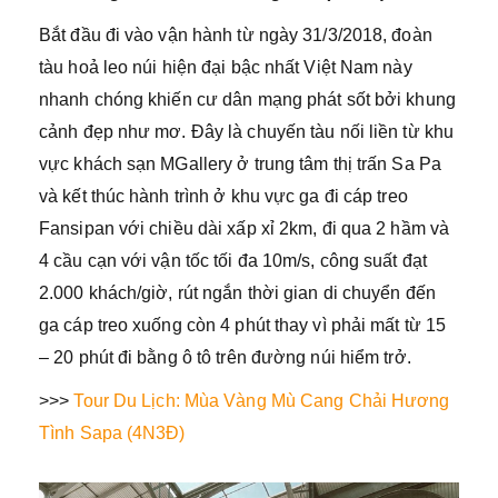
Bắt đầu đi vào vận hành từ ngày 31/3/2018, đoàn
tàu hoả leo núi hiện đại bậc nhất Việt Nam này
nhanh chóng khiến cư dân mạng phát sốt bởi khung
cảnh đẹp như mơ. Đây là chuyến tàu nối liền từ khu
vực khách sạn MGallery ở trung tâm thị trấn Sa Pa
và kết thúc hành trình ở khu vực ga đi cáp treo
Fansipan với chiều dài xấp xỉ 2km, đi qua 2 hầm và
4 cầu cạn với vận tốc tối đa 10m/s, công suất đạt
2.000 khách/giờ, rút ngắn thời gian di chuyển đến
ga cáp treo xuống còn 4 phút thay vì phải mất từ 15
– 20 phút đi bằng ô tô trên đường núi hiểm trở.
>>>
Tour Du Lịch: Mùa Vàng Mù Cang Chải Hương
Tình Sapa (4N3Đ)